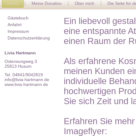
Home
Meine Donativo
Über mich
Die Seite für 
Gästebuch
Ein liebevoll gest
Anfahrt
eine entspannte A
Impressum
Datenschutzerklärung
einen Raum der R
Livia Hartmann
Als erfahrene Kosm
Osterwungweg 3
25813 Husum
meinen Kunden ein
Tel. 04841/9042819
individuelle Behan
info@livia-hartmann.de
www.livia-hartmann.de
hochwertigen Pro
Sie sich Zeit und 
Erfahren Sie mehr
Imageflyer: