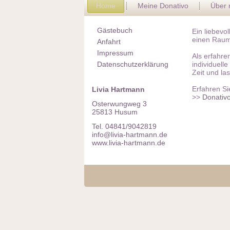
Home
Meine Donativo
Über 
Gästebuch
Ein liebevo
einen Raum
Anfahrt
Impressum
Als erfahre
Datenschutzerklärung
individuell
Zeit und la
Erfahren Si
Livia Hartmann
>>
Donativo
Osterwungweg 3
25813 Husum
Tel. 04841/9042819
info@livia-hartmann.de
www.livia-hartmann.de