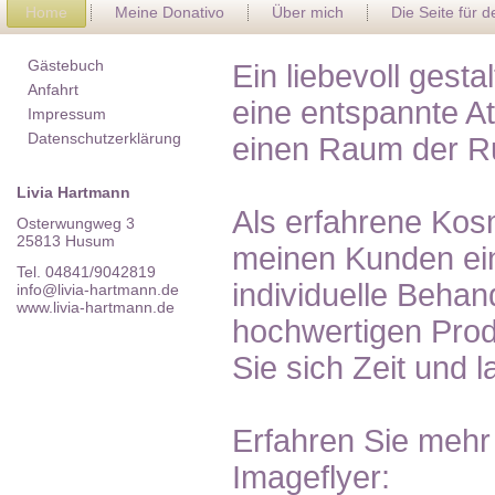
Home
Meine Donativo
Über mich
Die Seite für 
Gästebuch
Ein liebevoll gest
Anfahrt
eine entspannte A
Impressum
Datenschutzerklärung
einen Raum der R
Livia Hartmann
Als erfahrene Kosm
Osterwungweg 3
25813 Husum
meinen Kunden ein
Tel. 04841/9042819
individuelle Behan
info@livia-hartmann.de
www.livia-hartmann.de
hochwertigen Pro
Sie sich Zeit und 
Erfahren Sie mehr
Imageflyer: