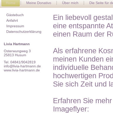
Home
Meine Donativo
Über mich
Die Seite für 
Gästebuch
Ein liebevoll gest
Anfahrt
eine entspannte A
Impressum
Datenschutzerklärung
einen Raum der R
Livia Hartmann
Als erfahrene Kosm
Osterwungweg 3
25813 Husum
meinen Kunden ein
Tel. 04841/9042819
individuelle Behan
info@livia-hartmann.de
www.livia-hartmann.de
hochwertigen Pro
Sie sich Zeit und 
Erfahren Sie mehr
Imageflyer: