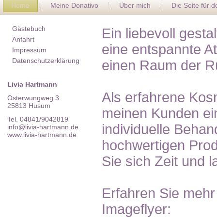
Home
Meine Donativo
Über mich
Die Seite für 
Gästebuch
Ein liebevoll gest
Anfahrt
eine entspannte A
Impressum
Datenschutzerklärung
einen Raum der R
Livia Hartmann
Als erfahrene Kosm
Osterwungweg 3
25813 Husum
meinen Kunden ein
Tel. 04841/9042819
individuelle Behan
info@livia-hartmann.de
www.livia-hartmann.de
hochwertigen Pro
Sie sich Zeit und 
Erfahren Sie mehr
Imageflyer: