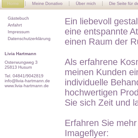
Home
Meine Donativo
Über mich
Die Seite für 
Gästebuch
Ein liebevoll gest
Anfahrt
eine entspannte A
Impressum
Datenschutzerklärung
einen Raum der R
Livia Hartmann
Als erfahrene Kosm
Osterwungweg 3
25813 Husum
meinen Kunden ein
Tel. 04841/9042819
individuelle Behan
info@livia-hartmann.de
www.livia-hartmann.de
hochwertigen Pro
Sie sich Zeit und 
Erfahren Sie mehr
Imageflyer: