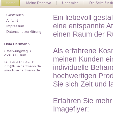
Home
Meine Donativo
Über mich
Die Seite für 
Gästebuch
Ein liebevoll gest
Anfahrt
eine entspannte A
Impressum
Datenschutzerklärung
einen Raum der R
Livia Hartmann
Als erfahrene Kosm
Osterwungweg 3
25813 Husum
meinen Kunden ein
Tel. 04841/9042819
individuelle Behan
info@livia-hartmann.de
www.livia-hartmann.de
hochwertigen Pro
Sie sich Zeit und 
Erfahren Sie mehr
Imageflyer: