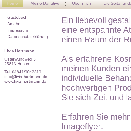
Home
Meine Donativo
Über mich
Die Seite für 
Gästebuch
Ein liebevoll gest
Anfahrt
eine entspannte A
Impressum
Datenschutzerklärung
einen Raum der R
Livia Hartmann
Als erfahrene Kosm
Osterwungweg 3
25813 Husum
meinen Kunden ein
Tel. 04841/9042819
individuelle Behan
info@livia-hartmann.de
www.livia-hartmann.de
hochwertigen Pro
Sie sich Zeit und 
Erfahren Sie mehr
Imageflyer: