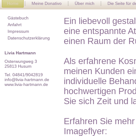
Home
Meine Donativo
Über mich
Die Seite für 
Gästebuch
Ein liebevoll gest
Anfahrt
eine entspannte A
Impressum
Datenschutzerklärung
einen Raum der R
Livia Hartmann
Als erfahrene Kosm
Osterwungweg 3
25813 Husum
meinen Kunden ein
Tel. 04841/9042819
individuelle Behan
info@livia-hartmann.de
www.livia-hartmann.de
hochwertigen Pro
Sie sich Zeit und 
Erfahren Sie mehr
Imageflyer: