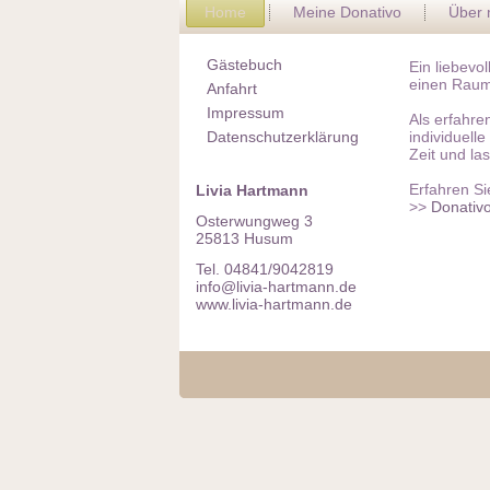
Home
Meine Donativo
Über 
Gästebuch
Ein liebevo
einen Raum
Anfahrt
Impressum
Als erfahre
Datenschutzerklärung
individuell
Zeit und la
Erfahren Si
Livia Hartmann
>>
Donativo
Osterwungweg 3
25813 Husum
Tel. 04841/9042819
info@livia-hartmann.de
www.livia-hartmann.de