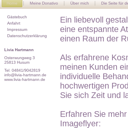
Home
Meine Donativo
Über mich
Die Seite für 
Gästebuch
Ein liebevoll gest
Anfahrt
eine entspannte A
Impressum
Datenschutzerklärung
einen Raum der R
Livia Hartmann
Als erfahrene Kosm
Osterwungweg 3
25813 Husum
meinen Kunden ein
Tel. 04841/9042819
individuelle Behan
info@livia-hartmann.de
www.livia-hartmann.de
hochwertigen Pro
Sie sich Zeit und 
Erfahren Sie mehr
Imageflyer: