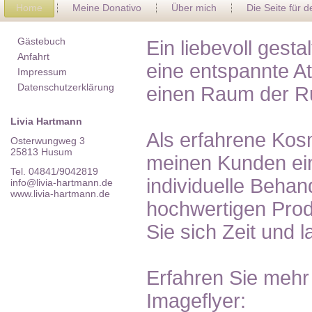
Home
Meine Donativo
Über mich
Die Seite für 
Gästebuch
Ein liebevoll gest
Anfahrt
eine entspannte A
Impressum
Datenschutzerklärung
einen Raum der R
Livia Hartmann
Als erfahrene Kosm
Osterwungweg 3
25813 Husum
meinen Kunden ein
Tel. 04841/9042819
individuelle Behan
info@livia-hartmann.de
www.livia-hartmann.de
hochwertigen Pro
Sie sich Zeit und 
Erfahren Sie mehr
Imageflyer: