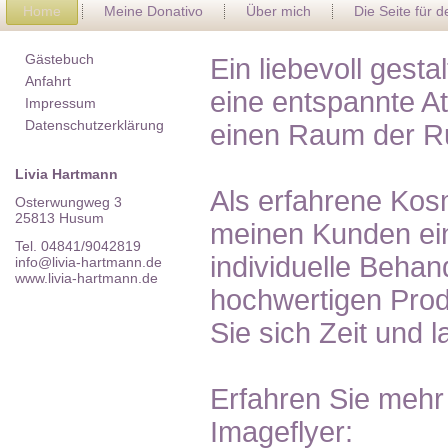
Home
Meine Donativo
Über mich
Die Seite für 
Gästebuch
Ein liebevoll gest
Anfahrt
eine entspannte A
Impressum
Datenschutzerklärung
einen Raum der R
Livia Hartmann
Als erfahrene Kosm
Osterwungweg 3
25813 Husum
meinen Kunden ein
Tel. 04841/9042819
individuelle Behan
info@livia-hartmann.de
www.livia-hartmann.de
hochwertigen Pro
Sie sich Zeit und 
Erfahren Sie mehr
Imageflyer: